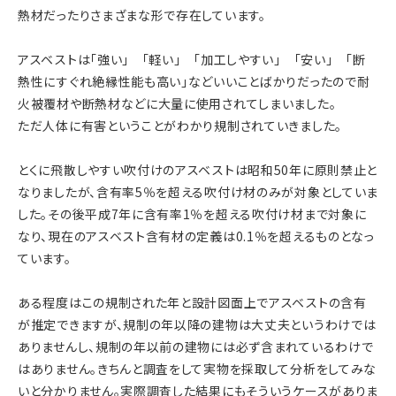
熱材だったりさまざまな形で存在しています。
アスベストは「強い」 「軽い」 「加工しやすい」 「安い」 「断
熱性にすぐれ絶縁性能も高い」などいいことばかりだったので耐
火被覆材や断熱材などに大量に使用されてしまいました。
ただ人体に有害ということがわかり規制されていきました。
とくに飛散しやすい吹付けのアスベストは昭和50年に原則禁止と
なりましたが、含有率5％を超える吹付け材のみが対象としていま
した。その後平成7年に含有率1％を超える吹付け材まで対象に
なり、現在のアスベスト含有材の定義は0.1％を超えるものとなっ
ています。
ある程度はこの規制された年と設計図面上でアスベストの含有
が推定できますが、規制の年以降の建物は大丈夫というわけでは
ありませんし、規制の年以前の建物には必ず含まれているわけで
はありません。きちんと調査をして実物を採取して分析をしてみな
いと分かりません。実際調査した結果にもそういうケースがありま