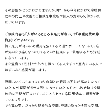
その影響かどうかわかりませんが、昨年から今年にかけて冷暖房
効率の向上や改善のご相談を事業所や個人の方から何件かいた
だいています。
ご相談内容も
「人がいるところや足元が寒い」
や
「冷暖房費の節
約」
などが多いです。
特に足元が寒いため暖房を強くすると頭がボーってなったり、喉
が渇いたり痛くなったりするという健康にまで影響するため深刻
になっています。
また温度って性別とか外から帰ってくる人やずっと室内にいる人で
はずいぶん感覚が違います。
原因もいろいろありますが、店舗とか職場は天井が高めになって
いたり、外壁面がガラス張りになっていたり、住宅も吹き抜けや開
放的な空間が好まれていることもあって冷暖房効率に影響が出
ているようです。
でも高い天井だったり開放的な空間、空調の整った快適な空間、