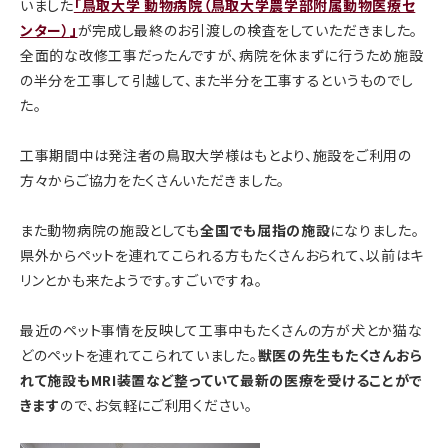
いました
「鳥取大学 動物病院（鳥取大学農学部附属動物医療セ
ンター）
」
が完成し最終のお引渡しの検査をしていただきました。
全面的な改修工事だったんですが、病院を休まずに行うため施設
の半分を工事して引越して、また半分を工事するというものでし
た。
工事期間中は発注者の鳥取大学様はもとより、施設をご利用の
方々からご協力をたくさんいただきました。
また動物病院の施設としても
全国でも屈指の施設
になりました。
県外からペットを連れてこられる方もたくさんおられて、以前はキ
リンとかも来たようです。すごいですね。
最近のペット事情を反映して工事中もたくさんの方が犬とか猫な
どのペットを連れてこられていました。
獣医の先生もたくさんおら
れて施設もMRI装置など整っていて最新の医療を受けることがで
きます
ので、お気軽にご利用ください。