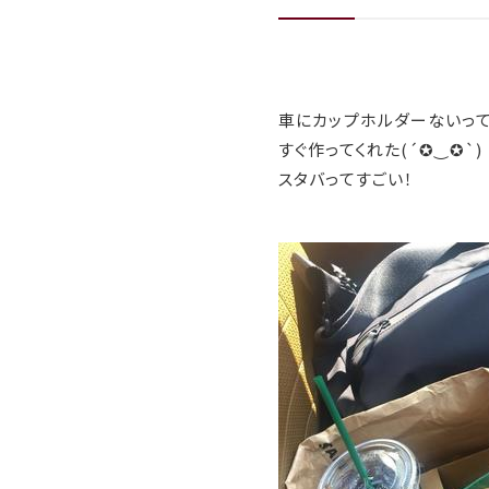
車にカップホルダーないって
すぐ作ってくれた(´✪‿✪`)
スタバってすごい！